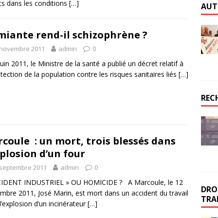
ts dans les conditions
[…]
AUT
miante rend-il schizophrène ?
 novembre 2011
admin
0
juin 2011, le Ministre de la santé a publié un décret relatif à
otection de la population contre les risques sanitaires liés
[…]
REC
coule : un mort, trois blessés dans
xplosion d’un four
 septembre 2011
admin
0
CIDENT INDUSTRIEL » OU HOMICIDE ? A Marcoule, le 12
DROI
mbre 2011, José Marin, est mort dans un accident du travail
TRA
l’explosion d’un incinérateur
[…]