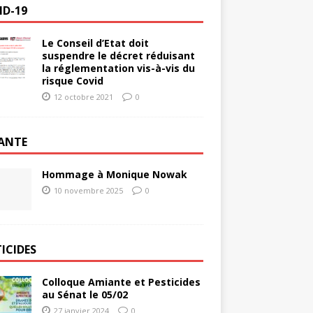
ID-19
Le Conseil d’Etat doit
suspendre le décret réduisant
la réglementation vis-à-vis du
risque Covid
12 octobre 2021
0
ANTE
Hommage à Monique Nowak
10 novembre 2025
0
ICIDES
Colloque Amiante et Pesticides
au Sénat le 05/02
27 janvier 2024
0