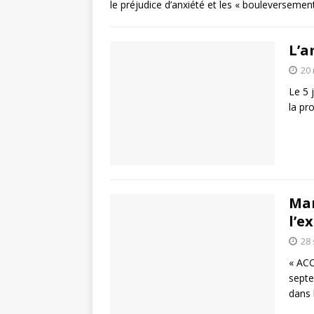
le préjudice d’anxiété et les « bouleversemen
L’a
20
Le 5 
la pr
Mar
l’e
28
« AC
septe
dans 