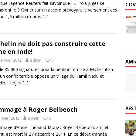
 que l’agence Reuters fait savoir que : « Trois juges se
COV
eront le 8 février sur un accord prévoyant le versement des
ue 1,5 million d’euros
[…]
helin ne doit pas construire cette
ne en Inde!
janvier 2012
admin
0
AMI
de 35 000 signatures pour la pétition remise à Michelin! En
 un conflit terrible oppose un village du Tamil Nadu et
lin. L’enjeu
[…]
PEST
mmage à Roger Belbeoch
anvier 2012
admin
0
age d’Annie Thébaud-Mony : Roger Belbeoch, ami et
ant, est mort le 27 décembre 2011. En ce début d’année