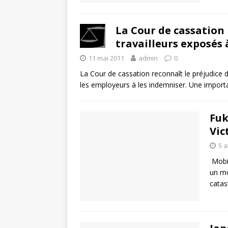
La Cour de cassation 
travailleurs exposés 
11 mai 2011
admin
0
La Cour de cassation reconnaît le préjudice 
les employeurs à les indemniser. Une importa
Fuk
Vic
5 a
Mobil
un mo
catas