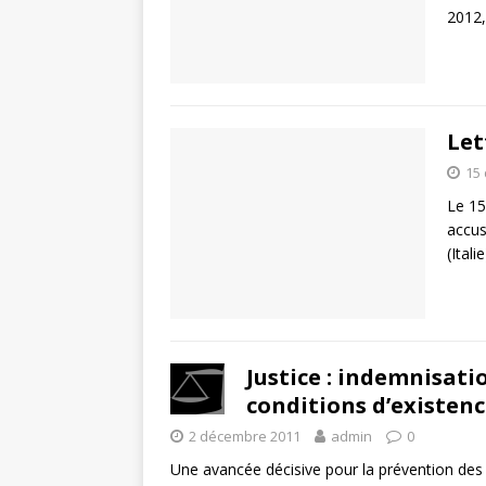
2012,
Let
15
Le 15
accus
(Ital
Justice : indemnisat
conditions d’existenc
2 décembre 2011
admin
0
Une avancée décisive pour la prévention des 