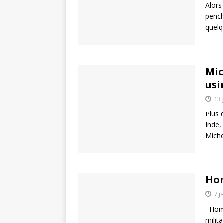
Alors
pench
quelq
Mic
usi
13 
Plus 
Inde,
Miche
Ho
7 j
Homm
milit