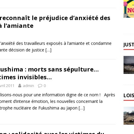
reconnaît le préjudice d’anxiété des
à l’amiante
d’anxiété des travailleurs exposés à l’amiante et condamne
JUST
nte décision de justice
[…]
ushima : morts sans sépulture…
times invisibles…
vril 2011
admin
0
isons-nous pour une information digne de ce nom ! Après
LOIS
ment d’intense émotion, les nouvelles concernant la
trophe nucléaire de Fukushima au Japon
[…]