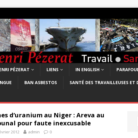
ENRI PÉZERAT
LIENS
IN ENGLISH
PARAFOUD
ONGUE
BAN ASBESTOS
SANTÉ DES TRAVAILLEUSES ET 
es d’uranium au Niger : Areva au
bunal pour faute inexcusable
évrier 2012
admin
0