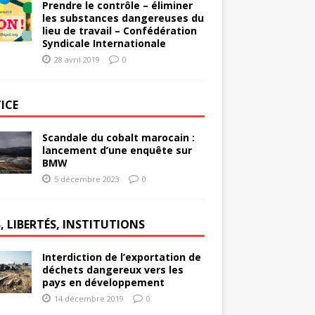
Prendre le contrôle – éliminer
les substances dangereuses du
lieu de travail – Confédération
Syndicale Internationale
28 avril 2019
0
ICE
Scandale du cobalt marocain :
lancement d’une enquête sur
BMW
5 décembre 2023
0
, LIBERTÉS, INSTITUTIONS
Interdiction de l’exportation de
déchets dangereux vers les
pays en développement
14 décembre 2019
0