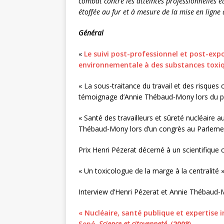
combat contre les atteintes professionnelles et
étoffée au fur et à mesure de la mise en ligne
Général
«
Le suivi post-professionnel et post-expo
environnementale à des substances toxiqu
« La sous-traitance du travail et des risques
témoignage d’Annie Thébaud-Mony lors du pr
« Santé des travailleurs et sûreté nucléaire a
Thébaud-Mony lors d’un congrès au Parlemen
Prix Henri Pézerat décerné à un scientifique 
« Un toxicologue de la marge à la centralité 
Interview d’Henri Pézerat et Annie Thébaud-
« Nucléaire, santé publique et expertise
Sené,
Science et citoyenneté,
(
2008
)