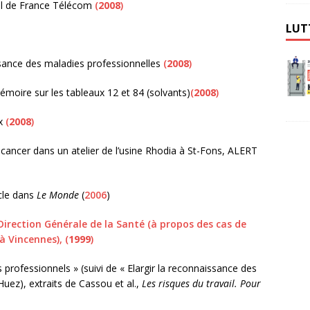
nel de France Télécom
(
2008
)
LUT
sance des maladies professionnelles
(
2008
)
émoire sur les tableaux 12 et 84 (solvants)
(
2008
)
ix
(
2008
)
cancer dans un atelier de l’usine Rhodia à St-Fons, ALERT
icle dans
Le Monde
(
2006
)
 Direction Générale de la Santé (à propos des cas de
à Vincennes), (
1999
)
professionnels » (suivi de « Elargir la reconnaissance des
uez), extraits de Cassou et al.,
Les risques du travail. Pour