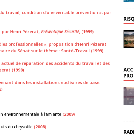
u travail, condition d’une véritable prévention », par
RIS
 » par Henri Pézerat,
Préventique Sécurité,
(
1999
)
dies professionnelles », proposition d’Henri Pézerat
inaire du Sénat sur le thème : Santé-Travail (
1999
)
ctuel de réparation des accidents du travail et des
ACC
zerat (
1998
)
PRO
venant dans les installations nucléaires de base.
2)
tion environnementale à l’amiante
(
2009
)
tuts du chrysotile
(
2008
)
RAD