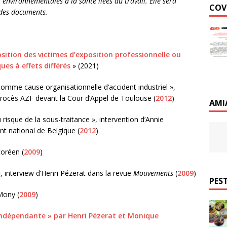
 environnementales à la santé liées au travail. Elle sera
COV
 des documents.
sition des victimes d’exposition professionnelle ou
es à effets différés
» (2021)
 comme cause organisationnelle d’accident industriel »,
ocès AZF devant la Cour d’Appel de Toulouse (
2012
)
AMI
u risque de la sous-traitance », intervention d’Annie
t national de Belgique (
2012
)
coréen (
2009
)
», interview d’Henri Pézerat dans la revue
Mouvements
(
2009
)
PEST
Mony (
2009
)
 indépendante » par Henri Pézerat et Monique