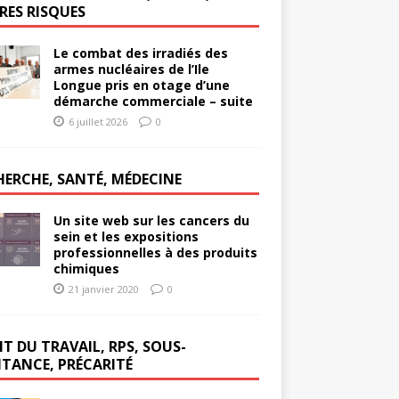
RES RISQUES
Le combat des irradiés des
armes nucléaires de l’Ile
Longue pris en otage d’une
démarche commerciale – suite
6 juillet 2026
0
HERCHE, SANTÉ, MÉDECINE
Un site web sur les cancers du
sein et les expositions
professionnelles à des produits
chimiques
21 janvier 2020
0
T DU TRAVAIL, RPS, SOUS-
ITANCE, PRÉCARITÉ