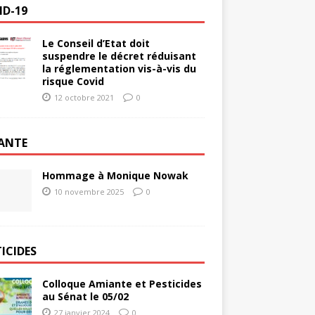
ID-19
Le Conseil d’Etat doit
suspendre le décret réduisant
la réglementation vis-à-vis du
risque Covid
12 octobre 2021
0
ANTE
Hommage à Monique Nowak
10 novembre 2025
0
ICIDES
Colloque Amiante et Pesticides
au Sénat le 05/02
27 janvier 2024
0