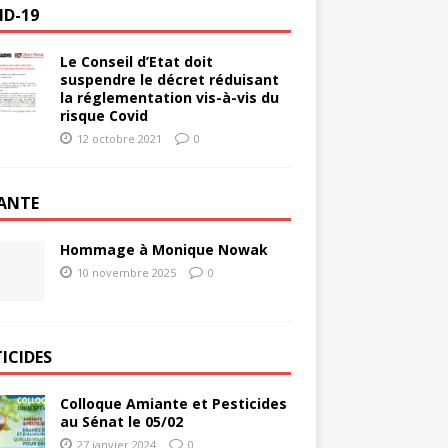
ID-19
Le Conseil d’Etat doit
suspendre le décret réduisant
la réglementation vis-à-vis du
risque Covid
12 octobre 2021
0
ANTE
Hommage à Monique Nowak
10 novembre 2025
0
ICIDES
Colloque Amiante et Pesticides
au Sénat le 05/02
27 janvier 2024
0