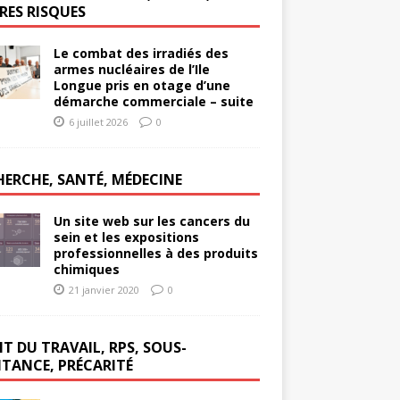
RES RISQUES
Le combat des irradiés des
armes nucléaires de l’Ile
Longue pris en otage d’une
démarche commerciale – suite
6 juillet 2026
0
HERCHE, SANTÉ, MÉDECINE
Un site web sur les cancers du
sein et les expositions
professionnelles à des produits
chimiques
21 janvier 2020
0
T DU TRAVAIL, RPS, SOUS-
ITANCE, PRÉCARITÉ