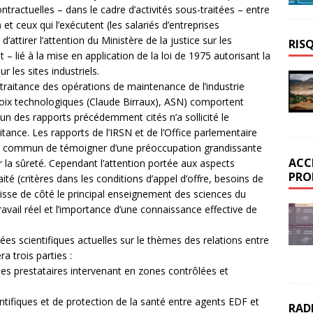
ntractuelles – dans le cadre d’activités sous-traitées – entre
) et ceux qui l’exécutent (les salariés d’entreprises
’attirer l’attention du Ministère de la justice sur les
RIS
lié à la mise en application de la loi de 1975 autorisant la
r les sites industriels.
-traitance des opérations de maintenance de l’industrie
hoix technologiques (Claude Birraux), ASN) comportent
un des rapports précédemment cités n’a sollicité le
itance. Les rapports de l’IRSN et de l’Office parlementaire
en commun de témoigner d’une préoccupation grandissante
ACC
ur la sûreté. Cependant l’attention portée aux aspects
PRO
aité (critères dans les conditions d’appel d’offre, besoins de
laisse de côté le principal enseignement des sciences du
t travail réel et l’importance d’une connaissance effective de
s scientifiques actuelles sur le thèmes des relations entre
 trois parties :
ises prestataires intervenant en zones contrôlées et
ntifiques et de protection de la santé entre agents EDF et
RAD