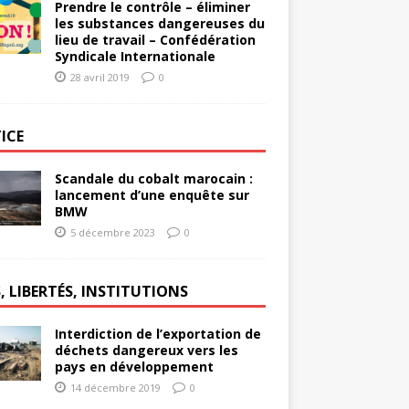
Prendre le contrôle – éliminer
les substances dangereuses du
lieu de travail – Confédération
Syndicale Internationale
28 avril 2019
0
ICE
Scandale du cobalt marocain :
lancement d’une enquête sur
BMW
5 décembre 2023
0
, LIBERTÉS, INSTITUTIONS
Interdiction de l’exportation de
déchets dangereux vers les
pays en développement
14 décembre 2019
0