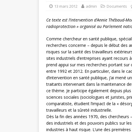
13 mars 2012
admin
Documents
Ce texte est l’intervention d’Annie Thébaud-Mon
radioprotection » organisé au Parlement natio
Comme chercheur en santé publique, spécialist
recherches concerne – depuis le début des a
risques sur la santé des travailleurs extérieur
sites industriels d’entreprises ayant recours
prend appui sur mes recherches portant sur ce
entre 1992 et 2012. En particulier, dans le ca
d’intervention en santé publique, j’ai mené u
traitants intervenant dans la maintenance des
ce thème. Je participe également depuis plus
sciences sociales (sociologues et juristes, p
comparatiste, étudient l’impact de la « désorg
travailleurs et la sûreté industrielle.
Dès la fin des années 1970, des chercheurs – j
des industriels et des pouvoirs publics sur le
industries à haut risque. L’une des premières 