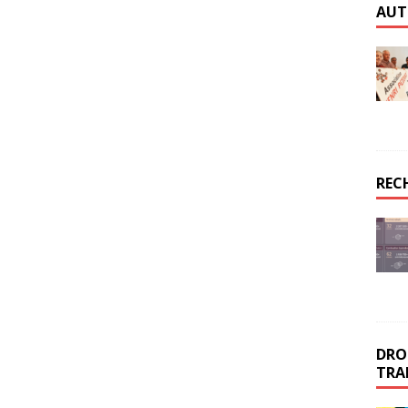
AUT
REC
DROI
TRA