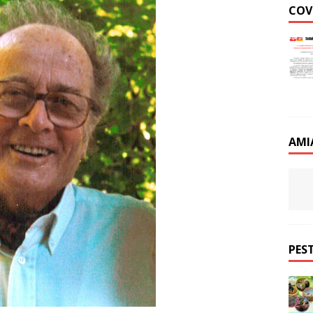
COV
AMI
PEST