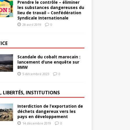
Prendre le contrôle – éliminer
les substances dangereuses du
lieu de travail – Confédération
Syndicale Internationale
28 avril 2019
0
ICE
Scandale du cobalt marocain :
lancement d’une enquête sur
BMW
5 décembre 2023
0
, LIBERTÉS, INSTITUTIONS
Interdiction de l’exportation de
déchets dangereux vers les
pays en développement
14 décembre 2019
0