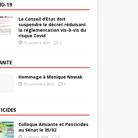
ID-19
Le Conseil d’Etat doit
suspendre le décret réduisant
la réglementation vis-à-vis du
risque Covid
12 octobre 2021
0
ANTE
Hommage à Monique Nowak
10 novembre 2025
0
ICIDES
Colloque Amiante et Pesticides
au Sénat le 05/02
27 janvier 2024
0