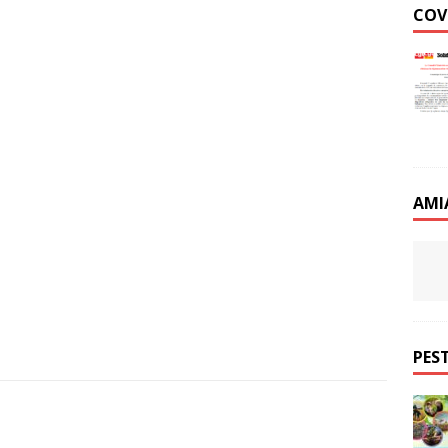
COV
AMI
PEST