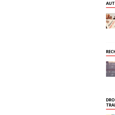
AUT
REC
DROI
TRA