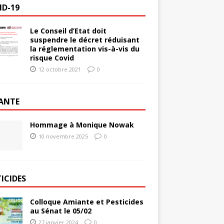
ID-19
Le Conseil d’Etat doit
suspendre le décret réduisant
la réglementation vis-à-vis du
risque Covid
12 octobre 2021
0
ANTE
Hommage à Monique Nowak
10 novembre 2025
0
ICIDES
Colloque Amiante et Pesticides
au Sénat le 05/02
27 janvier 2024
0