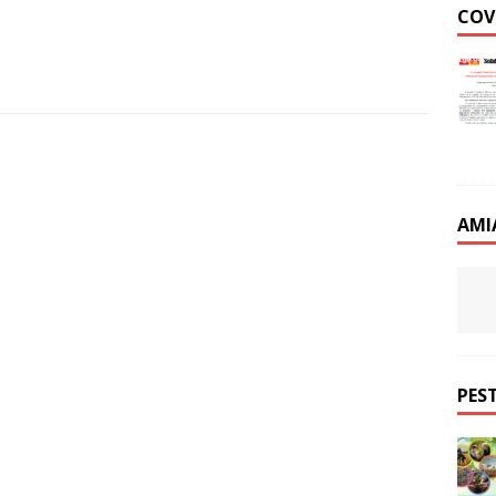
COV
AMI
PEST