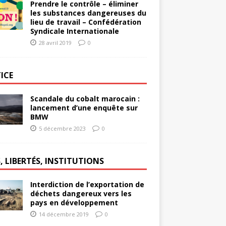
Prendre le contrôle – éliminer
les substances dangereuses du
lieu de travail – Confédération
Syndicale Internationale
28 avril 2019
0
ICE
Scandale du cobalt marocain :
lancement d’une enquête sur
BMW
5 décembre 2023
0
, LIBERTÉS, INSTITUTIONS
Interdiction de l’exportation de
déchets dangereux vers les
pays en développement
14 décembre 2019
0