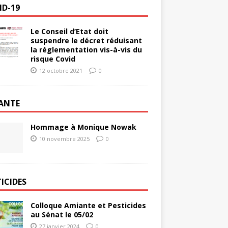
ID-19
Le Conseil d’Etat doit
suspendre le décret réduisant
la réglementation vis-à-vis du
risque Covid
12 octobre 2021
0
ANTE
Hommage à Monique Nowak
10 novembre 2025
0
ICIDES
Colloque Amiante et Pesticides
au Sénat le 05/02
27 janvier 2024
0