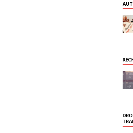
AUT
REC
DROI
TRA