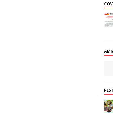
COV
AMI
PEST