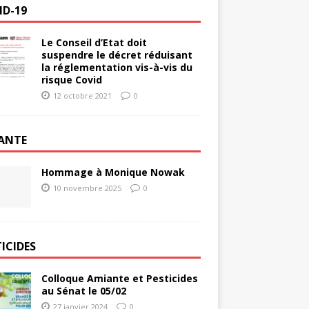
ID-19
Le Conseil d’Etat doit
suspendre le décret réduisant
la réglementation vis-à-vis du
risque Covid
12 octobre 2021
0
ANTE
Hommage à Monique Nowak
10 novembre 2025
0
ICIDES
Colloque Amiante et Pesticides
au Sénat le 05/02
27 janvier 2024
0