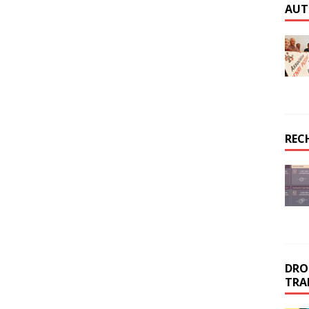
AUT
REC
DROI
TRA