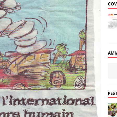
COV
AMI
PEST