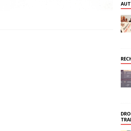
AUT
REC
DROI
TRA