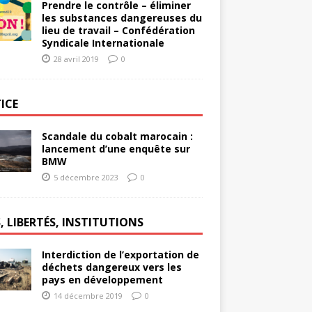
Prendre le contrôle – éliminer
les substances dangereuses du
lieu de travail – Confédération
Syndicale Internationale
28 avril 2019
0
ICE
Scandale du cobalt marocain :
lancement d’une enquête sur
BMW
5 décembre 2023
0
, LIBERTÉS, INSTITUTIONS
Interdiction de l’exportation de
déchets dangereux vers les
pays en développement
14 décembre 2019
0