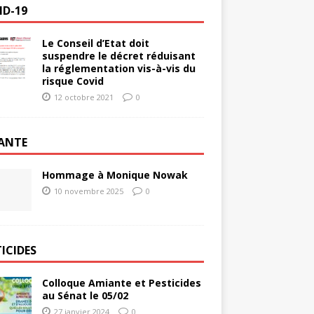
ID-19
Le Conseil d’Etat doit
suspendre le décret réduisant
la réglementation vis-à-vis du
risque Covid
12 octobre 2021
0
ANTE
Hommage à Monique Nowak
10 novembre 2025
0
ICIDES
Colloque Amiante et Pesticides
au Sénat le 05/02
27 janvier 2024
0