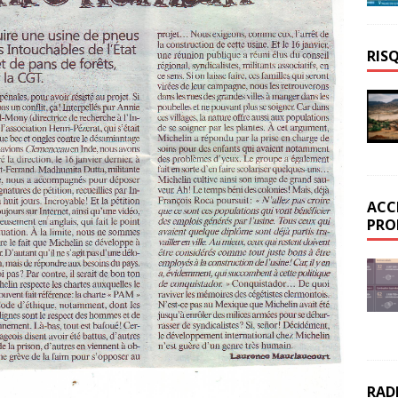
RIS
ACC
PRO
RAD