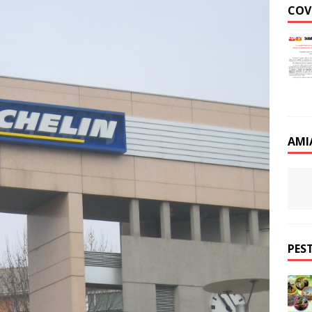
COV
AMI
PEST