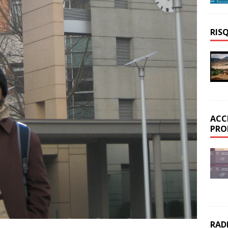
RIS
ACC
PRO
RAD