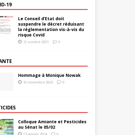
ID-19
Le Conseil d’Etat doit
suspendre le décret réduisant
la réglementation vis-à-vis du
risque Covid
12 octobre 2021
0
ANTE
Hommage à Monique Nowak
10 novembre 2025
0
ICIDES
Colloque Amiante et Pesticides
au Sénat le 05/02
27 janvier 2024
0