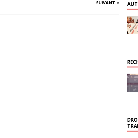
SUIVANT
AUT
REC
DROI
TRA