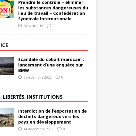
Prendre le contrôle – éliminer
les substances dangereuses du
lieu de travail – Confédération
Syndicale Internationale
28 avril 2019
0
ICE
Scandale du cobalt marocain :
lancement d’une enquête sur
BMW
5 décembre 2023
0
, LIBERTÉS, INSTITUTIONS
Interdiction de l’exportation de
déchets dangereux vers les
pays en développement
14 décembre 2019
0