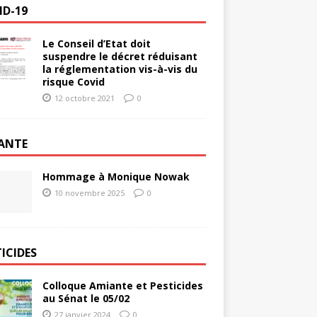
ID-19
Le Conseil d’Etat doit
suspendre le décret réduisant
la réglementation vis-à-vis du
risque Covid
12 octobre 2021
0
ANTE
Hommage à Monique Nowak
10 novembre 2025
0
ICIDES
Colloque Amiante et Pesticides
au Sénat le 05/02
27 janvier 2024
0