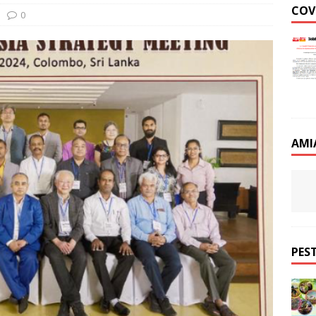
COV
0
AMI
PEST