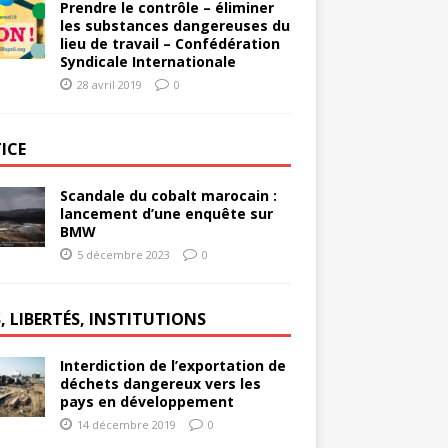
Prendre le contrôle – éliminer
les substances dangereuses du
lieu de travail – Confédération
Syndicale Internationale
28 avril 2019
0
ICE
Scandale du cobalt marocain :
lancement d’une enquête sur
BMW
5 décembre 2023
0
, LIBERTÉS, INSTITUTIONS
Interdiction de l’exportation de
déchets dangereux vers les
pays en développement
14 décembre 2019
0