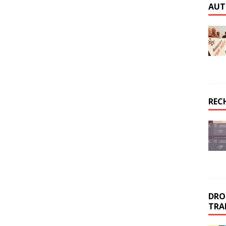
AUT
REC
DROI
TRA