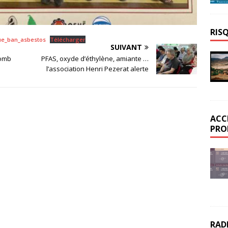
RIS
ue_ban_asbestos
Télécharger
SUIVANT
lomb
PFAS, oxyde d’éthylène, amiante …
l’association Henri Pezerat alerte
ACC
PRO
RAD