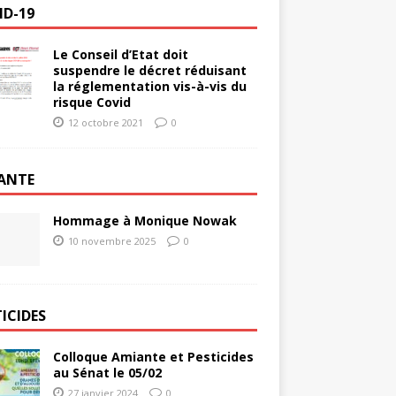
ID-19
Le Conseil d’Etat doit
suspendre le décret réduisant
la réglementation vis-à-vis du
risque Covid
12 octobre 2021
0
ANTE
Hommage à Monique Nowak
10 novembre 2025
0
ICIDES
Colloque Amiante et Pesticides
au Sénat le 05/02
27 janvier 2024
0