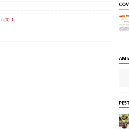
COV
ts[3]-1
AMI
PEST