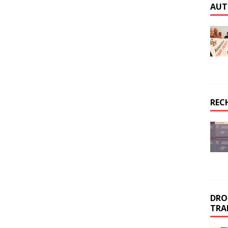
AUT
REC
DROI
TRA