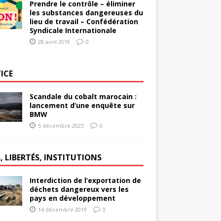
Prendre le contrôle – éliminer
les substances dangereuses du
lieu de travail – Confédération
Syndicale Internationale
28 avril 2019
0
ICE
Scandale du cobalt marocain :
lancement d’une enquête sur
BMW
5 décembre 2023
0
, LIBERTÉS, INSTITUTIONS
Interdiction de l’exportation de
déchets dangereux vers les
pays en développement
14 décembre 2019
0