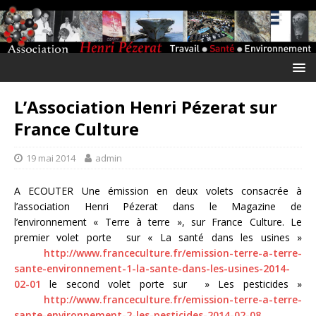
L’Association Henri Pézerat sur
France Culture
19 mai 2014
admin
A ECOUTER Une émission en deux volets consacrée à
l’association Henri Pézerat dans le Magazine de
l’environnement « Terre à terre », sur France Culture. Le
premier volet porte sur « La santé dans les usines »
http://www.franceculture.fr/emission-terre-a-terre-
sante-environnement-1-la-sante-dans-les-usines-2014-
02-01
le second volet porte sur » Les pesticides »
http://www.franceculture.fr/emission-terre-a-terre-
sante-environnement-2-les-pesticides-2014-02-08