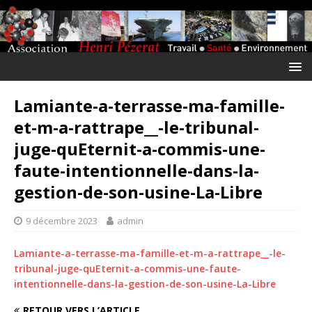
Lamiante-a-terrasse-ma-famille-
et-m-a-rattrape__-le-tribunal-
juge-quEternit-a-commis-une-
faute-intentionnelle-dans-la-
gestion-de-son-usine-La-Libre
9 décembre 2023
admin
Lamiante-a-terrasse-ma-famille-et-m-a-rattrape__-le-
tribunal-juge-quEternit-a-commis-une-faute-
intentionnelle-dans-la-gestion-de-son-usine-La-Libre
RETOUR VERS L’ARTICLE