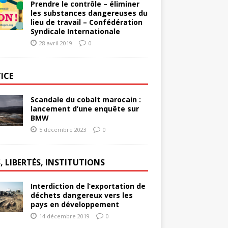
Prendre le contrôle – éliminer
les substances dangereuses du
lieu de travail – Confédération
Syndicale Internationale
28 avril 2019
0
ICE
Scandale du cobalt marocain :
lancement d’une enquête sur
BMW
5 décembre 2023
0
, LIBERTÉS, INSTITUTIONS
Interdiction de l’exportation de
déchets dangereux vers les
pays en développement
14 décembre 2019
0