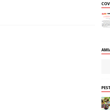
COV
AMI
PEST