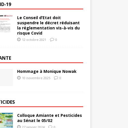
ID-19
Le Conseil d’Etat doit
suspendre le décret réduisant
la réglementation vis-à-vis du
risque Covid
12 octobre 2021
0
ANTE
Hommage à Monique Nowak
10 novembre 2025
0
ICIDES
Colloque Amiante et Pesticides
au Sénat le 05/02
27 janvier 2024
0