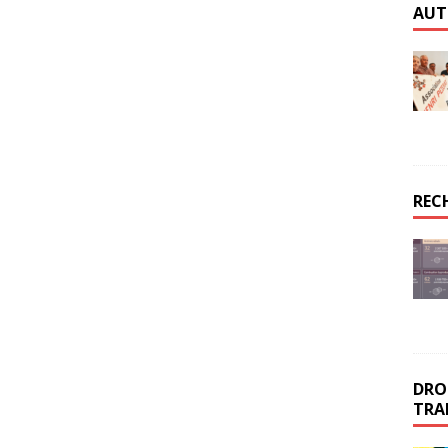
AUT
REC
DROI
TRA