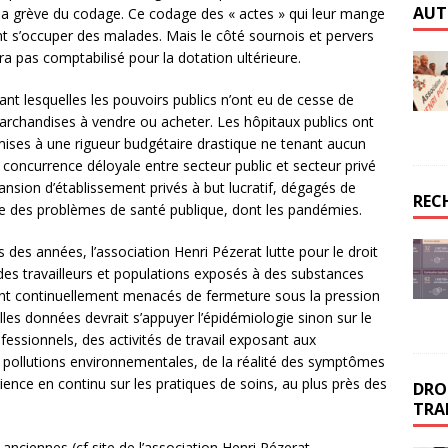
AUT
t la grève du codage. Ce codage des « actes » qui leur mange
nt s’occuper des malades. Mais le côté sournois et pervers
a pas comptabilisé pour la dotation ultérieure.
nt lesquelles les pouvoirs publics n’ont eu de cesse de
archandises à vendre ou acheter. Les hôpitaux publics ont
ises à une rigueur budgétaire drastique ne tenant aucun
 concurrence déloyale entre secteur public et secteur privé
pansion d’établissement privés à but lucratif, dégagés de
REC
arge des problèmes de santé publique, dont les pandémies.
 des années, l’association Henri Pézerat lutte pour le droit
 des travailleurs et populations exposés à des substances
 sont continuellement menacés de fermeture sous la pression
les données devrait s’appuyer l’épidémiologie sinon sur le
ssionnels, des activités de travail exposant aux
pollutions environnementales, de la réalité des symptômes
rience en continu sur les pratiques de soins, au plus près des
DROI
TRA
 anciennes (cf site de l’association Henri Pézerat