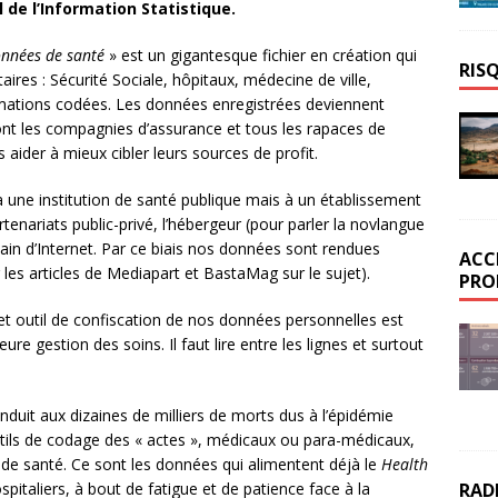
 de l’Information Statistique.
onnées de santé
» est un gigantesque fichier en création qui
RIS
aires : Sécurité Sociale, hôpitaux, médecine de ville,
ormations codées. Les données enregistrées deviennent
dont les compagnies d’assurance et tous les rapaces de
 aider à mieux cibler leurs sources de profit.
à une institution de santé publique mais à un établissement
ariats public-privé, l’hébergeur (pour parler la novlangue
in d’Internet. Par ce biais nos données sont rendues
ACC
les articles de Mediapart et BastaMag sur le sujet).
PRO
t outil de confiscation de nos données personnelles est
leure gestion des soins. Il faut lire entre les lignes et surtout
nduit aux dizaines de milliers de morts dus à l’épidémie
utils de codage des « actes », médicaux ou para-médicaux,
de santé. Ce sont les données qui alimentent déjà le
Health
RAD
italiers, à bout de fatigue et de patience face à la