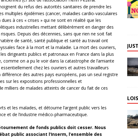
moignent du refus des autorités sanitaires de prendre les
s multiples épidémies (cancer, maladies cardio-vasculaires
 dues à ces « crises » qui ne sont en réalité que les
itiques industrielles mettant délibérément en danger des
 à risques. Depuis des décennies, sans que rien ne soit fait
matière de santé, santé publique et santé au travail ont
JUST
byssales face à la mort et la maladie. La mort des ouvriers,
les dirigeants publics et patronaux en France dans la plus
e, comme on a pu le voir dans la catastrophe de l’amiante
ssentiellement chez les ouvriers et autres travailleurs
 différence des autres pays européens, pas un seul registre
s sur les expositions professionnelles et
e milliers de malades atteints de cancer du fait de ces
LOIS
s et les malades, et détourne l’argent public vers les
ance et de l’industrie médico-pharmaceutique.
détournement de fonds publics doit cesser.
Nous
bat public associant l’Inserm, l’ensemble des