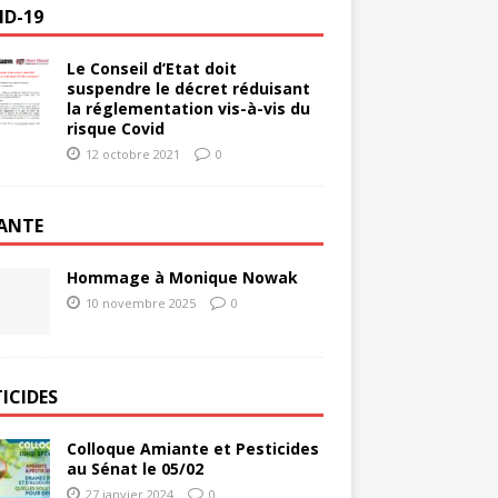
ID-19
Le Conseil d’Etat doit
suspendre le décret réduisant
la réglementation vis-à-vis du
risque Covid
12 octobre 2021
0
ANTE
Hommage à Monique Nowak
10 novembre 2025
0
ICIDES
Colloque Amiante et Pesticides
au Sénat le 05/02
27 janvier 2024
0