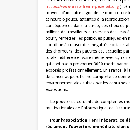
https://www.asso-henri-pezerat.org
), té
moyens d’une lutte digne de ce nom contre le
et neurologiques, atteintes à la reproduction)
conséquences dans la durée, des choix de pol
millions de travailleurs et riverains des lieux
pour y remédier, les politiques publiques en 
contribué à creuser des inégalités sociales a
des chômeurs, des pauvres est accueillie par 
totale indifférence, voire même avec cynism
qui continue à provoquer 3000 morts par an, e
exposés professionnellement. En France, à la
de cancer aujourd’hui ne comporte de donnée
environnementales subies par les centaines d
expositions.
Le pouvoir se contente de compter les mort
multinationales de l’informatique, de l’assur
Pour l’association Henri Pézerat, ce 
réclamons l’ouverture immédiate d’un dé