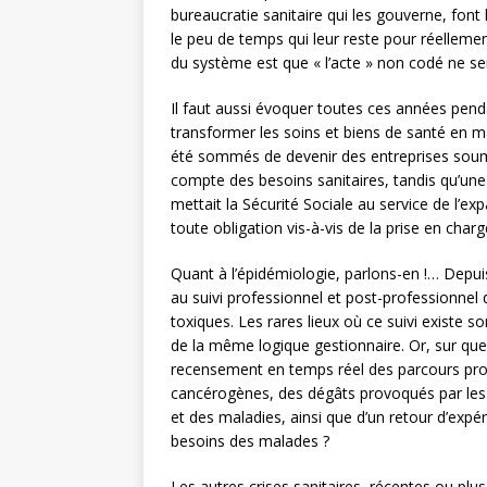
bureaucratie sanitaire qui les gouverne, fon
le peu de temps qui leur reste pour réelleme
du système est que « l’acte » non codé ne ser
Il faut aussi évoquer toutes ces années penda
transformer les soins et biens de santé en m
été sommés de devenir des entreprises soum
compte des besoins sanitaires, tandis qu’une
mettait la Sécurité Sociale au service de l’ex
toute obligation vis-à-vis de la prise en ch
Quant à l’épidémiologie, parlons-en !… Depuis
au suivi professionnel et post-professionnel
toxiques. Les rares lieux où ce suivi existe
de la même logique gestionnaire. Or, sur quel
recensement en temps réel des parcours profe
cancérogènes, des dégâts provoqués par les 
et des maladies, ainsi que d’un retour d’expé
besoins des malades ?
Les autres crises sanitaires, récentes ou plus