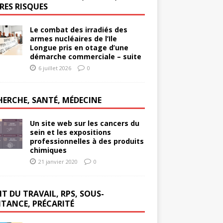
RES RISQUES
Le combat des irradiés des
armes nucléaires de l’Ile
Longue pris en otage d’une
démarche commerciale – suite
6 juillet 2026
0
HERCHE, SANTÉ, MÉDECINE
Un site web sur les cancers du
sein et les expositions
professionnelles à des produits
chimiques
21 janvier 2020
0
T DU TRAVAIL, RPS, SOUS-
ITANCE, PRÉCARITÉ