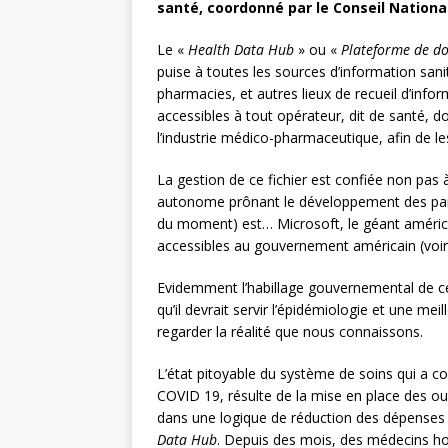
santé, coordonné par le Conseil National
Le «
Health Data Hub
» ou «
Plateforme de d
puise à toutes les sources d’information sanit
pharmacies, et autres lieux de recueil d’inf
accessibles à tout opérateur, dit de santé, 
l’industrie médico-pharmaceutique, afin de les
La gestion de ce fichier est confiée non pas 
autonome prônant le développement des parten
du moment) est… Microsoft, le géant américa
accessibles au gouvernement américain (voir 
Evidemment l’habillage gouvernemental de ce
qu’il devrait servir l’épidémiologie et une meil
regarder la réalité que nous connaissons.
L’état pitoyable du système de soins qui a co
COVID 19, résulte de la mise en place des o
dans une logique de réduction des dépenses 
Data Hub
. Depuis des mois, des médecins hosp