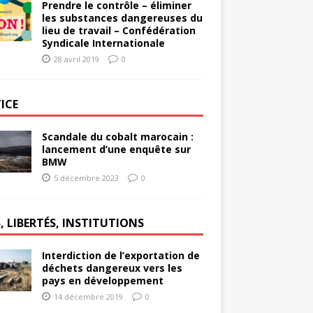
Prendre le contrôle – éliminer
les substances dangereuses du
lieu de travail – Confédération
Syndicale Internationale
28 avril 2019
0
ICE
Scandale du cobalt marocain :
lancement d’une enquête sur
BMW
5 décembre 2023
0
, LIBERTÉS, INSTITUTIONS
Interdiction de l’exportation de
déchets dangereux vers les
pays en développement
14 décembre 2019
0