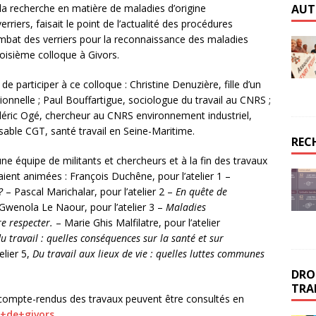
AUT
e la recherche en matière de maladies d’origine
rriers, faisait le point de l’actualité des procédures
ombat des verriers pour la reconnaissance des maladies
roisième colloque à Givors.
 participer à ce colloque : Christine Denuzière, fille d’un
onnelle ; Paul Bouffartigue, sociologue du travail au CNRS ;
édéric Ogé, chercheur au CNRS environnement industriel,
nsable CGT, santé travail en Seine-Maritime.
REC
ne équipe de militants et chercheurs et à la fin des travaux
aient animées : François Duchêne, pour l’atelier 1 –
?
– Pascal Marichalar, pour l’atelier 2 –
En quête de
Gwenola Le Naour, pour l’atelier 3 –
Maladies
re respecter.
– Marie Ghis Malfilatre, pour l’atelier
u travail : quelles conséquences sur la santé et sur
elier 5,
Du travail aux lieux de vie : quelles luttes communes
DROI
TRA
t compte-rendus des travaux peuvent être consultés en
s+de+givors