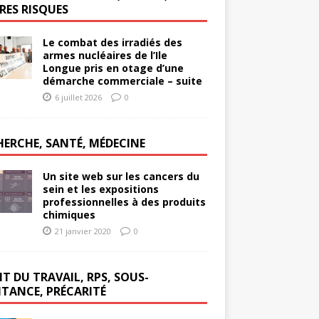
RES RISQUES
Le combat des irradiés des
armes nucléaires de l’Ile
Longue pris en otage d’une
démarche commerciale – suite
6 juillet 2026
0
HERCHE, SANTÉ, MÉDECINE
Un site web sur les cancers du
sein et les expositions
professionnelles à des produits
chimiques
21 janvier 2020
0
T DU TRAVAIL, RPS, SOUS-
ITANCE, PRÉCARITÉ