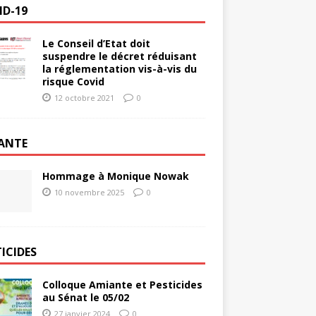
ID-19
Le Conseil d’Etat doit
suspendre le décret réduisant
la réglementation vis-à-vis du
risque Covid
12 octobre 2021
0
ANTE
Hommage à Monique Nowak
10 novembre 2025
0
ICIDES
Colloque Amiante et Pesticides
au Sénat le 05/02
27 janvier 2024
0