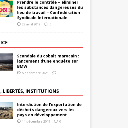
Prendre le contrôle – éliminer
les substances dangereuses du
lieu de travail – Confédération
Syndicale Internationale
28 avril 2019
0
ICE
Scandale du cobalt marocain :
lancement d’une enquête sur
BMW
5 décembre 2023
0
, LIBERTÉS, INSTITUTIONS
Interdiction de l’exportation de
déchets dangereux vers les
pays en développement
14 décembre 2019
0