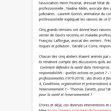
l’association Henri-Pezerat, dressait l’état d
professionnelle ; Nadine Melin, avocate des ve
judiciaires ; Laurent Gonon, animateur du c
professionnelle expliquait les raisons de ce t
Cinq grands témoins ont donné leurs raisons de
verrier de Givors reconnu en maladie professi
François Lafforgue, avocat des verriers ; Fr
risques et pollution ; Gerald Le Corre, respo
Chacun des cinq ateliers étaient animés par u
ils rendirent compte des discussions qu’ils av
Comment défendre la santé dans l’entreprise 
responsabilités : quelles actions en justice ?
– 
professionnelles (1919-2019) : des droits à fai
4,
Conditions, organisation et précarisations d
l’environnement ?
– Thomas Zanetti, pour l’at
pour la santé et l’environnement ?
D’ores et déjà, ces diverses interventions e
ligne
https://vimeo.com/search?q=verrier