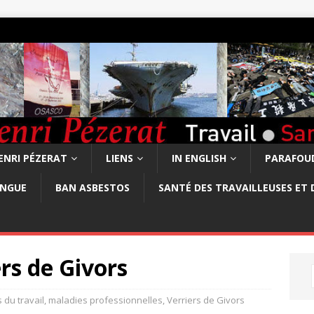
ENRI PÉZERAT
LIENS
IN ENGLISH
PARAFOUD
ONGUE
BAN ASBESTOS
SANTÉ DES TRAVAILLEUSES ET 
rs de Givors
 du travail, maladies professionnelles
,
Verriers de Givors