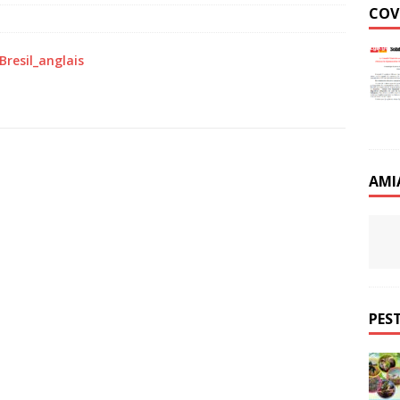
COV
resil_anglais
AMI
PEST