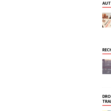
AUT
REC
DROI
TRA