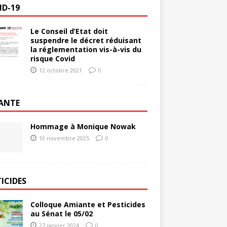
ID-19
Le Conseil d’Etat doit
suspendre le décret réduisant
la réglementation vis-à-vis du
risque Covid
12 octobre 2021
0
ANTE
Hommage à Monique Nowak
10 novembre 2025
0
ICIDES
Colloque Amiante et Pesticides
au Sénat le 05/02
27 janvier 2024
0