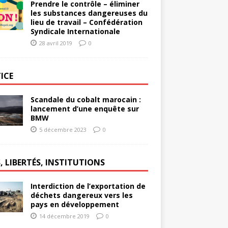
Prendre le contrôle – éliminer
les substances dangereuses du
lieu de travail – Confédération
Syndicale Internationale
28 avril 2019
0
ICE
Scandale du cobalt marocain :
lancement d’une enquête sur
BMW
5 décembre 2023
0
, LIBERTÉS, INSTITUTIONS
Interdiction de l’exportation de
déchets dangereux vers les
pays en développement
14 décembre 2019
0