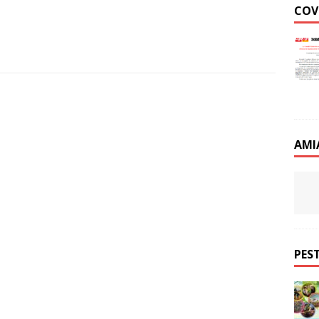
COV
AMI
PEST