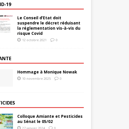
ID-19
Le Conseil d’Etat doit
suspendre le décret réduisant
la réglementation vis-à-vis du
risque Covid
12 octobre 2021
0
ANTE
Hommage à Monique Nowak
10 novembre 2025
0
ICIDES
Colloque Amiante et Pesticides
au Sénat le 05/02
27 janvier 2024
0