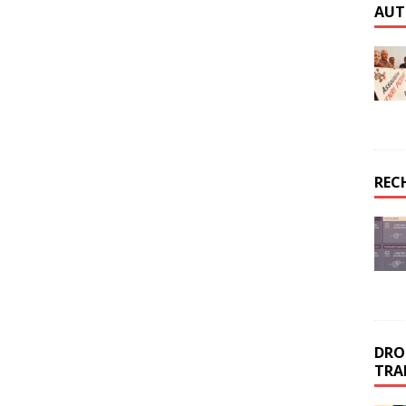
AUT
REC
DROI
TRA