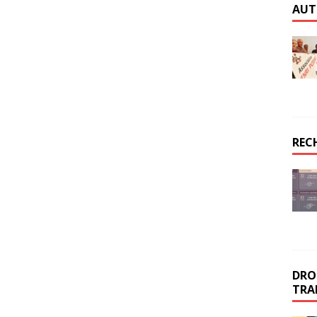
AUT
REC
DROI
TRA