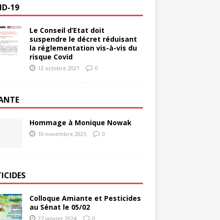
ID-19
Le Conseil d’Etat doit
suspendre le décret réduisant
la réglementation vis-à-vis du
risque Covid
12 octobre 2021
0
ANTE
Hommage à Monique Nowak
10 novembre 2025
0
ICIDES
Colloque Amiante et Pesticides
au Sénat le 05/02
27 janvier 2024
0