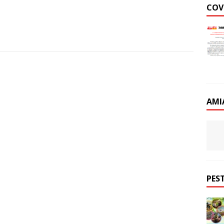
COV
AMI
PEST