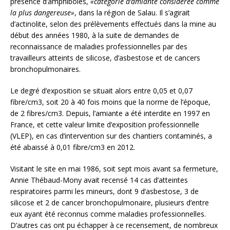
présence d’amphiboles,
«catégorie d’amiante considérée comme
la plus dangereuse»
, dans la région de Salau. Il s’agirait
d’actinolite, selon des prélèvements effectués dans la mine au
début des années 1980, à la suite de demandes de
reconnaissance de maladies professionnelles par des
travailleurs atteints de silicose, d’asbestose et de cancers
bronchopulmonaires.
Le degré d’exposition se situait alors entre 0,05 et 0,07
fibre/cm3, soit 20 à 40 fois moins que la norme de l’époque,
de 2 fibres/cm3. Depuis, l’amiante a été interdite en 1997 en
France, et cette valeur limite d’exposition professionnelle
(VLEP), en cas d’intervention sur des chantiers contaminés, a
été abaissé à 0,01 fibre/cm3 en 2012.
Visitant le site en mai 1986, soit sept mois avant sa fermeture,
Annie Thébaud-Mony avait recensé 14 cas d’atteintes
respiratoires parmi les mineurs, dont 9 d’asbestose, 3 de
silicose et 2 de cancer bronchopulmonaire, plusieurs d’entre
eux ayant été reconnus comme maladies professionnelles.
D’autres cas ont pu échapper à ce recensement, de nombreux