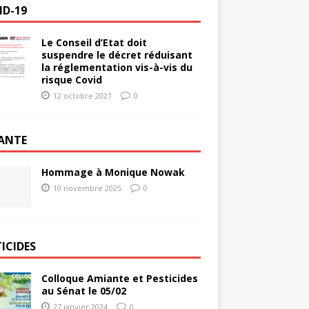
ID-19
Le Conseil d’Etat doit
suspendre le décret réduisant
la réglementation vis-à-vis du
risque Covid
12 octobre 2021
0
ANTE
Hommage à Monique Nowak
10 novembre 2025
0
ICIDES
Colloque Amiante et Pesticides
au Sénat le 05/02
27 janvier 2024
0