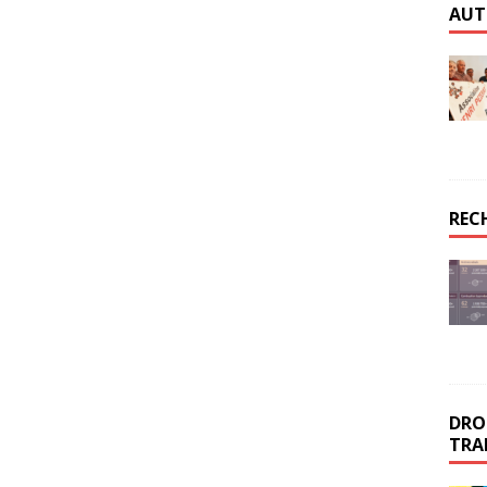
AUT
REC
DROI
TRA