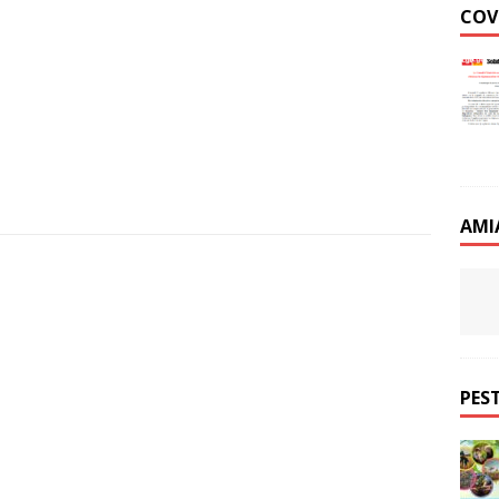
COV
AMI
PEST