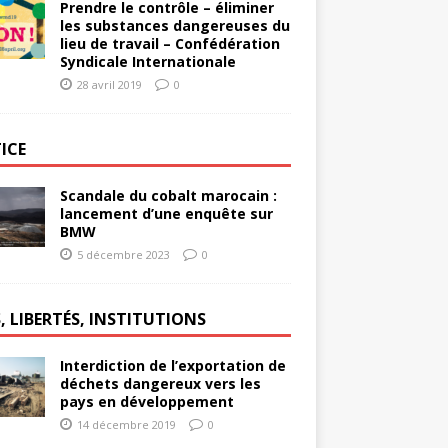
Prendre le contrôle – éliminer
les substances dangereuses du
lieu de travail – Confédération
Syndicale Internationale
28 avril 2019
0
ICE
Scandale du cobalt marocain :
lancement d’une enquête sur
BMW
5 décembre 2023
0
, LIBERTÉS, INSTITUTIONS
Interdiction de l’exportation de
déchets dangereux vers les
pays en développement
14 décembre 2019
0