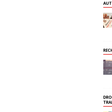
AUT
REC
DROI
TRA