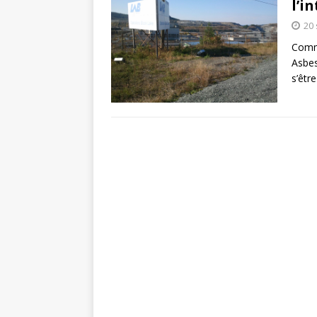
l’i
20
Commu
Asbes
s’êtr