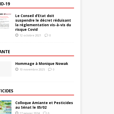
ID-19
Le Conseil d’Etat doit
suspendre le décret réduisant
la réglementation vis-à-vis du
risque Covid
12 octobre 2021
0
ANTE
Hommage à Monique Nowak
10 novembre 2025
0
ICIDES
Colloque Amiante et Pesticides
au Sénat le 05/02
27 janvier 2024
0