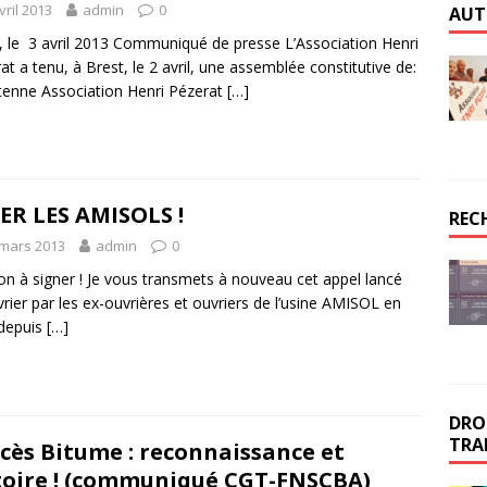
vril 2013
admin
0
AUT
, le 3 avril 2013 Communiqué de presse L’Association Henri
at a tenu, à Brest, le 2 avril, une assemblée constitutive de:
ntenne Association Henri Pézerat
[…]
ER LES AMISOLS !
REC
 mars 2013
admin
0
ion à signer ! Je vous transmets à nouveau cet appel lancé
vrier par les ex-ouvrières et ouvriers de l’usine AMISOL en
 depuis
[…]
DROI
TRA
cès Bitume : reconnaissance et
toire ! (communiqué CGT-FNSCBA)