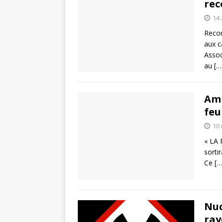
rec
14 
Recon
aux c
Assoc
au
[…
Ami
feu
10
« LA 
sorti
Ce
[…
Nuc
ray