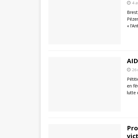
4 a
Brest
Pézer
« l’A
AID
26
Pétit
en fé
lutte
Pro
vic