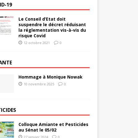
ID-19
Le Conseil d’Etat doit
suspendre le décret réduisant
la réglementation vis-à-vis du
risque Covid
12 octobre 2021
0
ANTE
Hommage à Monique Nowak
10 novembre 2025
0
ICIDES
Colloque Amiante et Pesticides
au Sénat le 05/02
27 janvier 2024
0