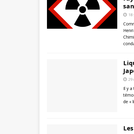
san
18
Commu
Henri
Chimi
cond
Liq
Jap
29
Il y a
témoi
de « 
Les