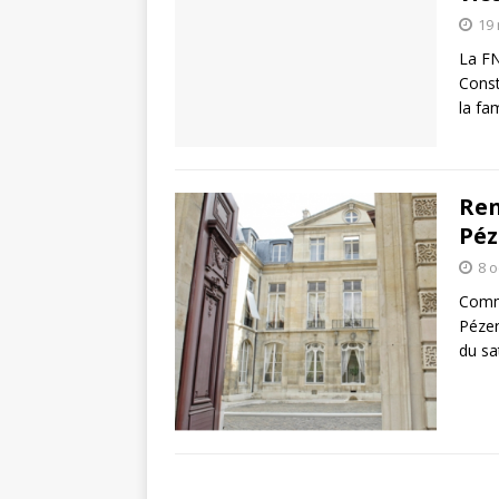
19
La FN
Const
la fa
Ren
Péz
8 o
Commu
Pézer
du sa