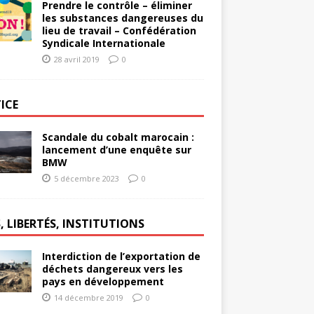
Prendre le contrôle – éliminer
les substances dangereuses du
lieu de travail – Confédération
Syndicale Internationale
28 avril 2019
0
ICE
Scandale du cobalt marocain :
lancement d’une enquête sur
BMW
5 décembre 2023
0
, LIBERTÉS, INSTITUTIONS
Interdiction de l’exportation de
déchets dangereux vers les
pays en développement
14 décembre 2019
0