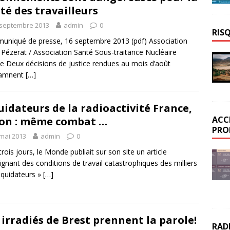
té des travailleurs
 septembre 2013
admin
0
RIS
niqué de presse, 16 septembre 2013 (pdf) Association
 Pézerat / Association Santé Sous-traitance Nucléaire
e Deux décisions de justice rendues au mois d’août
amnent
[…]
uidateurs de la radioactivité France,
ACC
on : même combat …
PRO
 mai 2013
admin
0
 trois jours, le Monde publiait sur son site un article
gnant des conditions de travail catastrophiques des milliers
liquidateurs »
[…]
 irradiés de Brest prennent la parole!
RAD