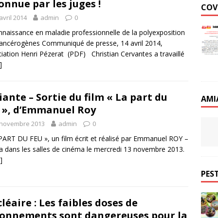
onnue par les juges !
COV
avril 2014
admin
0
naissance en maladie professionnelle de la polyexposition
ancérogènes Communiqué de presse, 14 avril 2014,
iation Henri Pézerat (PDF) Christian Cervantes a travaillé
]
ante – Sortie du film « La part du
AMI
 », d’Emmanuel Roy
 novembre 2013
admin
0
PART DU FEU », un film écrit et réalisé par Emmanuel ROY –
ra dans les salles de cinéma le mercredi 13 novembre 2013.
]
PEST
léaire : Les faibles doses de
onnements sont dangereuses pour la