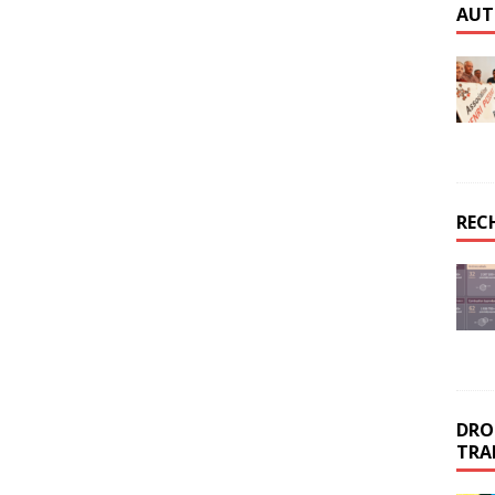
AUT
REC
DROI
TRA