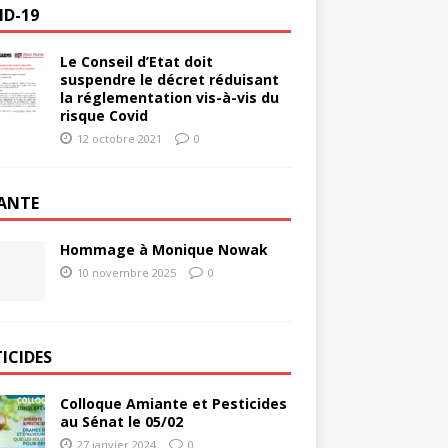
ID-19
Le Conseil d’Etat doit
suspendre le décret réduisant
la réglementation vis-à-vis du
risque Covid
12 octobre 2021
0
ANTE
Hommage à Monique Nowak
10 novembre 2025
0
ICIDES
Colloque Amiante et Pesticides
au Sénat le 05/02
27 janvier 2024
0