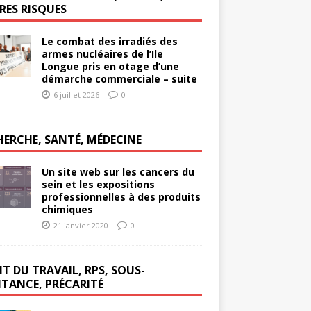
RES RISQUES
Le combat des irradiés des
armes nucléaires de l’Ile
Longue pris en otage d’une
démarche commerciale – suite
6 juillet 2026
0
HERCHE, SANTÉ, MÉDECINE
Un site web sur les cancers du
sein et les expositions
professionnelles à des produits
chimiques
21 janvier 2020
0
T DU TRAVAIL, RPS, SOUS-
ITANCE, PRÉCARITÉ