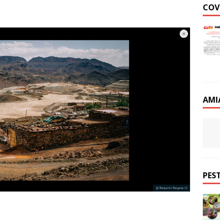
COV
AMI
PEST