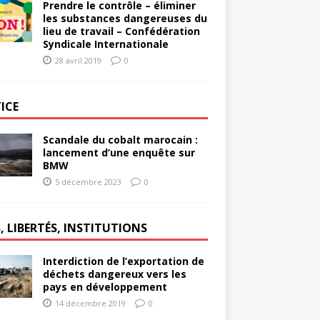
Prendre le contrôle – éliminer
les substances dangereuses du
lieu de travail – Confédération
Syndicale Internationale
28 avril 2019
0
ICE
Scandale du cobalt marocain :
lancement d’une enquête sur
BMW
5 décembre 2023
0
, LIBERTÉS, INSTITUTIONS
Interdiction de l’exportation de
déchets dangereux vers les
pays en développement
14 décembre 2019
0