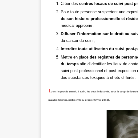
Créer des
centres locaux de suivi post-p
Pour toute personne suspectant une exposi
de son histoire professionnelle et réside
médical approprié ;
Diffuser l’information sur le droit au sui
du cancer du sein ;
Interdire toute utilisation du suivi post
Mettre en place
des registres de personn
du temps
afin d’identifier les lieux de co
suivi post-professionnel et post-exposition
des substances toxiques à effets différés.
1
Dans le procès Eternit, à Turin, les deux industriels, sous le coup de lou
maladie italienne, partie civile au procès (février 2012).