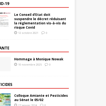
ID-19
Le Conseil d’Etat doit
suspendre le décret réduisant
la réglementation vis-à-vis du
risque Covid
12 octobre 2021
0
ANTE
Hommage à Monique Nowak
10 novembre 2025
0
ICIDES
Colloque Amiante et Pesticides
au Sénat le 05/02
27 janvier 2024
0