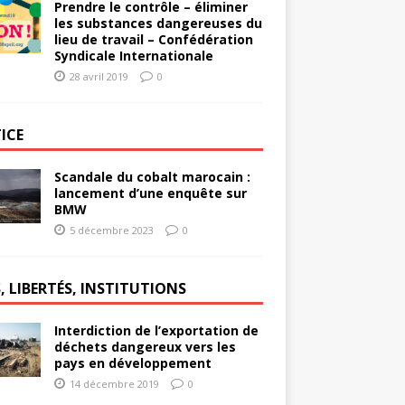
Prendre le contrôle – éliminer
les substances dangereuses du
lieu de travail – Confédération
Syndicale Internationale
28 avril 2019
0
ICE
Scandale du cobalt marocain :
lancement d’une enquête sur
BMW
5 décembre 2023
0
, LIBERTÉS, INSTITUTIONS
Interdiction de l’exportation de
déchets dangereux vers les
pays en développement
14 décembre 2019
0