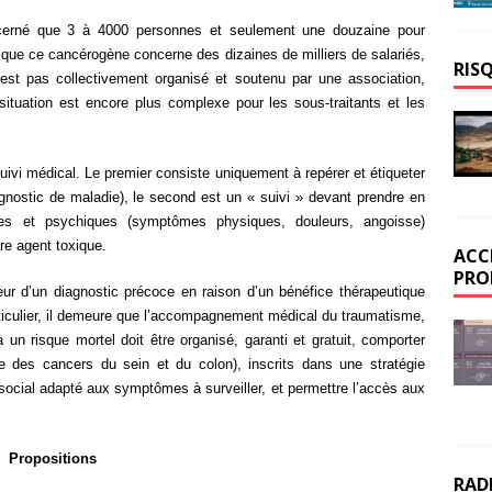
cerné que 3 à 4000 personnes et seulement une douzaine pour
que ce cancérogène concerne des dizaines de milliers de salariés,
RIS
est pas collectivement organisé et soutenu par une association,
ituation est encore plus complexe pour les sous-traitants et les
suivi médical. Le premier consiste uniquement à repérer et étiqueter
agnostic de maladie), le second est un « suivi » devant prendre en
ues et psychiques (symptômes physiques, douleurs, angoisse)
re agent toxique.
ACC
PRO
r d’un diagnostic précoce en raison d’un bénéfice thérapeutique
rticulier, il demeure que l’accompagnement médical du traumatisme,
 un risque mortel doit être organisé, garanti et gratuit, comporter
es cancers du sein et du colon), inscrits dans une stratégie
cial adapté aux symptômes à surveiller, et permettre l’accès aux
Propositions
RAD