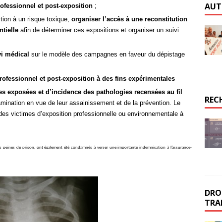
AUT
rofessionnel et post-exposition
;
tion à un risque toxique,
organiser l’accès à une reconstitution
ntielle
afin de déterminer ces expositions et organiser un suivi
vi médical
sur le modèle des campagnes en faveur du dépistage
-professionnel et post-exposition à des fins expérimentales
es exposées et d’incidence des pathologies recensées au fil
REC
ntamination en vue de leur assainissement et de la prévention. Le
 des victimes d’exposition professionnelle ou environnementale à
rdes peines de prison, ont également été condamnés à verser une importante indemnisation à l’assurance-
DROI
TRA