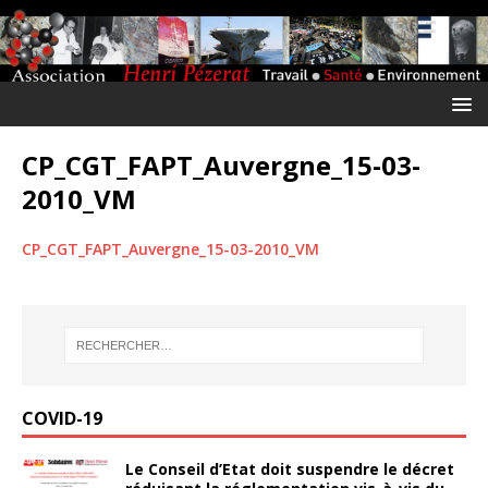
CP_CGT_FAPT_Auvergne_15-03-
2010_VM
CP_CGT_FAPT_Auvergne_15-03-2010_VM
COVID-19
Le Conseil d’Etat doit suspendre le décret