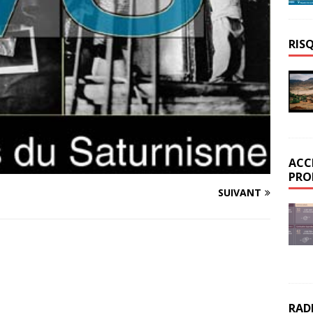
RIS
ACC
PRO
SUIVANT
RAD