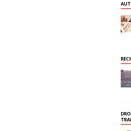
AUT
REC
DROI
TRA