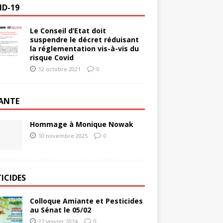
ID-19
Le Conseil d’Etat doit
suspendre le décret réduisant
la réglementation vis-à-vis du
risque Covid
12 octobre 2021
0
ANTE
Hommage à Monique Nowak
10 novembre 2025
0
ICIDES
Colloque Amiante et Pesticides
au Sénat le 05/02
27 janvier 2024
0