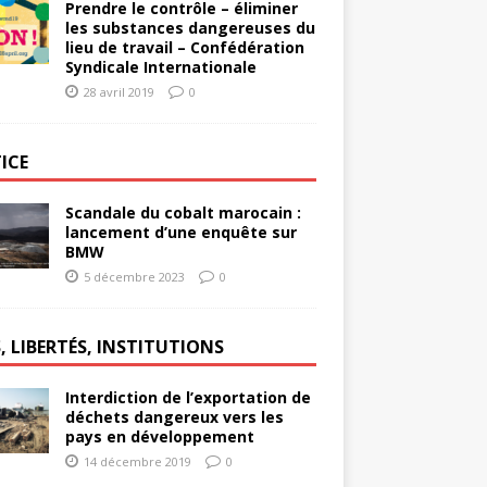
Prendre le contrôle – éliminer
les substances dangereuses du
lieu de travail – Confédération
Syndicale Internationale
28 avril 2019
0
ICE
Scandale du cobalt marocain :
lancement d’une enquête sur
BMW
5 décembre 2023
0
, LIBERTÉS, INSTITUTIONS
Interdiction de l’exportation de
déchets dangereux vers les
pays en développement
14 décembre 2019
0