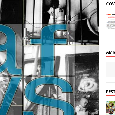
COV
AMI
PEST