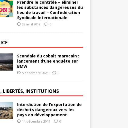
Prendre le contrôle – éliminer
les substances dangereuses du
lieu de travail – Confédération
Syndicale Internationale
28 avril 2019
0
ICE
Scandale du cobalt marocain :
lancement d’une enquête sur
BMW
5 décembre 2023
0
, LIBERTÉS, INSTITUTIONS
Interdiction de l’exportation de
déchets dangereux vers les
pays en développement
14 décembre 2019
0