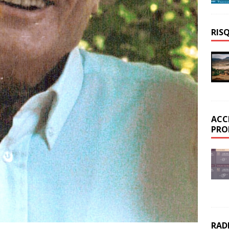
RIS
ACC
PRO
RAD