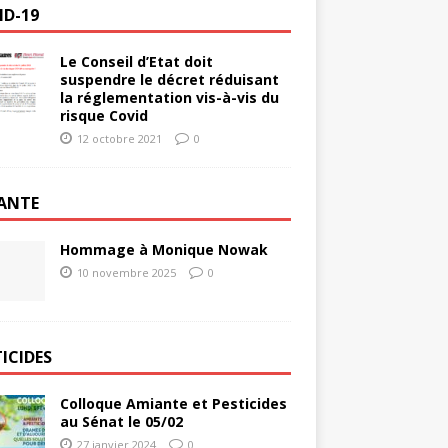
ID-19
Le Conseil d’Etat doit
suspendre le décret réduisant
la réglementation vis-à-vis du
risque Covid
12 octobre 2021
0
ANTE
Hommage à Monique Nowak
10 novembre 2025
0
ICIDES
Colloque Amiante et Pesticides
au Sénat le 05/02
27 janvier 2024
0