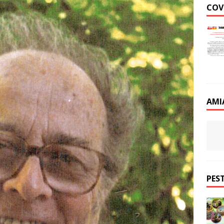
COV
AMI
PEST