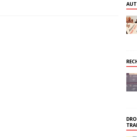
AUT
REC
DROI
TRA