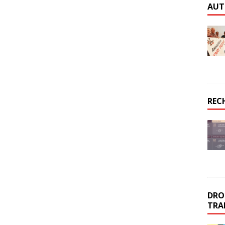
AUT
REC
DROI
TRA