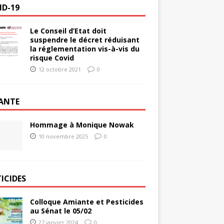
ID-19
Le Conseil d’Etat doit
suspendre le décret réduisant
la réglementation vis-à-vis du
risque Covid
12 octobre 2021
0
ANTE
Hommage à Monique Nowak
10 novembre 2025
0
ICIDES
Colloque Amiante et Pesticides
au Sénat le 05/02
27 janvier 2024
0