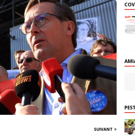
COV
AMI
PEST
SUIVANT