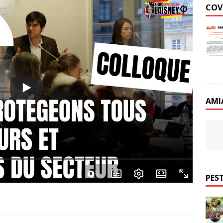
COV
AMI
PEST