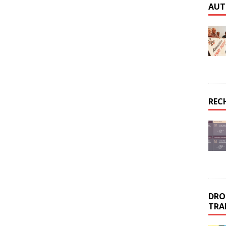
AUT
REC
DROI
TRA