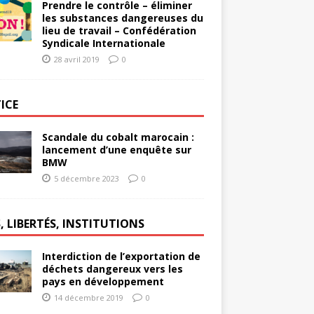
Prendre le contrôle – éliminer
les substances dangereuses du
lieu de travail – Confédération
Syndicale Internationale
28 avril 2019
0
ICE
Scandale du cobalt marocain :
lancement d’une enquête sur
BMW
5 décembre 2023
0
, LIBERTÉS, INSTITUTIONS
Interdiction de l’exportation de
déchets dangereux vers les
pays en développement
14 décembre 2019
0