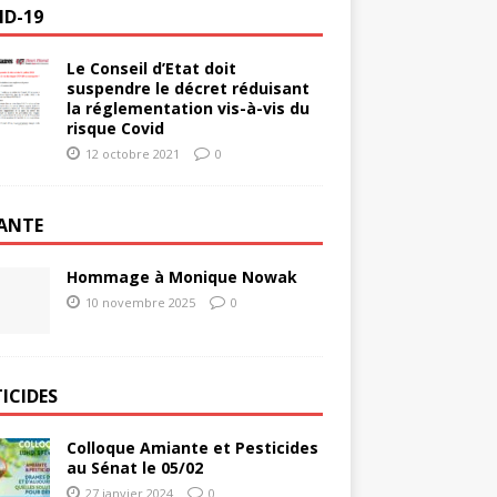
ID-19
Le Conseil d’Etat doit
suspendre le décret réduisant
la réglementation vis-à-vis du
risque Covid
12 octobre 2021
0
ANTE
Hommage à Monique Nowak
10 novembre 2025
0
ICIDES
Colloque Amiante et Pesticides
au Sénat le 05/02
27 janvier 2024
0